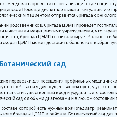
рекомендовать провести госпитализацию, где пациент
ицинской Помощи диспетчер выяснит ситуацию и отпра
кологическим пациентом отправится бригада с онколого
ланий родственников, бригада ЦЭМП проведет госпитал
и и частными медицинскими учреждениями, что гарант
я пациента, бригада ЦЭМП госпитализирует больного в
и скорая ЦЭМП может доставить больного в выбранную
 Ботанический сад
ские перевозки для посещения профильных медицинских
гут потребоваться для осуществления процедур, котор
ет нанести существенный вред и ухудшить его состоя
ческий сад с любыми диагнозами и в любом состоянии 
составе которой есть нужный врач (педиатр, реаниматол
ызове бригады ЦЭМП в район м. Ботанический сад для 