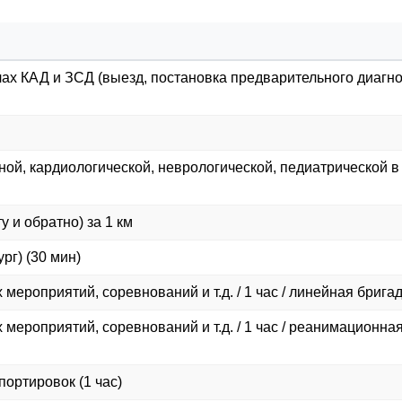
ах КАД и ЗСД (выезд, постановка предварительного диагн
й, кардиологической, неврологической, педиатрической в
 и обратно) за 1 км
рг) (30 мин)
роприятий, соревнований и т.д. / 1 час / линейная брига
ероприятий, соревнований и т.д. / 1 час / реанимационна
портировок (1 час)