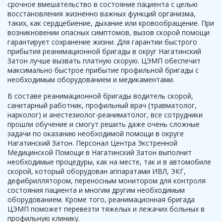
срочное вмешательство в состояние пациента с целью
восстановления жизненно важных функций организма,
таких, как сердцебиение, дыхание или кровообращение. При
возникновении опасных симптомов, вызов скорой помощи
гарантирует сохранение жизни. Для гарантии быстрого
прибытия реанимационной бригады в округ Нагатинский
Затон лучше вызвать платную скорую. ЦЭМП обеспечит
максимально быстрое прибытие профильной бригады с
необходимым оборудованием и медикаментами.
В составе реанимационной бригады водитель скорой,
санитарный работник, профильный врач (травматолог,
нарколог) и анестезиолог-реаниматолог, все сотрудники
прошли обучение и смогут решить даже очень сложные
задачи по оказанию необходимой помощи в округе
Нагатинский Затон. Персонал Центра Экстренной
Медицинской Помощи в Нагатинский Затон выполнит
необходимые процедуры, как на месте, так и в автомобиле
скорой, который оборудован аппаратами ИВЛ, ЭКГ,
дефибриллятором, переносным монитором для контроля
состояния пациента и многим другим необходимым
оборудованием. Кроме того, реанимационная бригада
ЦЭМП поможет перевезти тяжелых и лежачих больных в
профильную клинику.