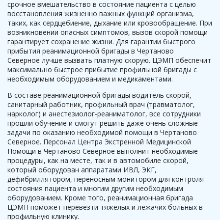
срочное вмешательство в состояние пациента с целью
восстановления жизненно важных функций организма,
таких, как сердцебиение, дыхание или кровообращение. При
возникновении опасных симптомов, вызов скорой помощи
гарантирует сохранение жизни. Для гарантии быстрого
прибытия реанимационной бригады в Чертаново
Северное лучше вызвать платную скорую. ЦЭМП обеспечит
максимально быстрое прибытие профильной бригады с
необходимым оборудованием и медикаментами.
В составе реанимационной бригады водитель скорой,
санитарный работник, профильный врач (травматолог,
нарколог) и анестезиолог-реаниматолог, все сотрудники
прошли обучение и смогут решить даже очень сложные
задачи по оказанию необходимой помощи в Чертаново
Северное. Персонал Центра Экстренной Медицинской
Помощи в Чертаново Северное выполнит необходимые
процедуры, как на месте, так и в автомобиле скорой,
который оборудован аппаратами ИВЛ, ЭКГ,
дефибриллятором, переносным монитором для контроля
состояния пациента и многим другим необходимым
оборудованием. Кроме того, реанимационная бригада
ЦЭМП поможет перевезти тяжелых и лежачих больных в
профильную клинику.