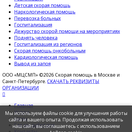
Детская скорая помощь
Наркологическая помощь
Перевозка больных
Госпитализация
Дежурство скорой помощи на мероприятиях
Поднять человека
Госпитализация из регионов
Скорая помощь онкобольным
Кардиологическая помощь
Вывод из запоя
ООО «МЦСМП» ©2026 Скорая помощь в Москве и
Санкт-Петербурге.
СКАЧАТЬ РЕКВИЗИТЫ
ОРГАНИЗАЦИИ
Главная
Услуги
Мы используем файлы cookie для улучшения работы
Цены
сайта и вашего опыта. Продолжая использовать
Где мы работаем
наш сайт, вы соглашаетесь с использованием
Контакты