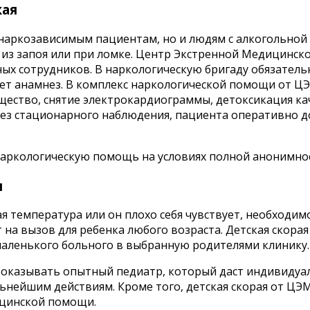
кая
наркозависимым пациентам, но и людям с алкогольной 
 из запоя или при ломке. Центр Экстренной Медицинс
ых сотрудников. В наркологическую бригаду обязатель
ет анамнез. В комплекс наркологической помощи от Ц
вещество, снятие электрокардиограммы, детоксикация 
ь без стационарного наблюдения, пациента оперативно
ркологическую помощь на условиях полной анонимнос
я
кая температура или он плохо себя чувствует, необход
а вызов для ребенка любого возраста. Детская скорая
маленького больного в выбранную родителями клинику
оказывать опытный педиатр, который даст индивидуа
льнейшим действиям. Кроме того, детская скорая от Ц
ицинской помощи.