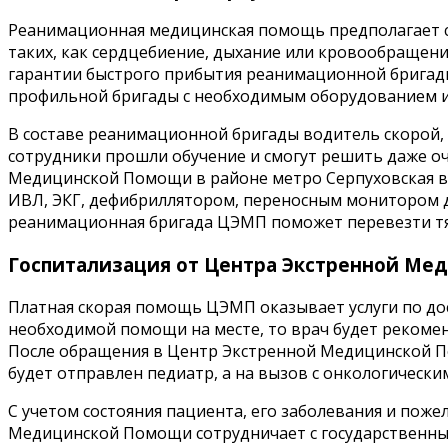
Реанимационная медицинская помощь предполагает с
таких, как сердцебиение, дыхание или кровообращен
гарантии быстрого прибытия реанимационной бригады
профильной бригады с необходимым оборудованием 
В составе реанимационной бригады водитель скорой, 
сотрудники прошли обучение и смогут решить даже о
Медицинской Помощи в районе метро Серпуховская вы
ИВЛ, ЭКГ, дефибриллятором, переносным монитором д
реанимационная бригада ЦЭМП поможет перевезти тя
Госпитализация от Центра Экстренной Ме
Платная скорая помощь ЦЭМП оказывает услуги по дост
необходимой помощи на месте, то врач будет рекоме
После обращения в Центр Экстренной Медицинской По
будет отправлен педиатр, а на вызов с онкологическ
С учетом состояния пациента, его заболевания и пож
Медицинской Помощи сотрудничает с государственны