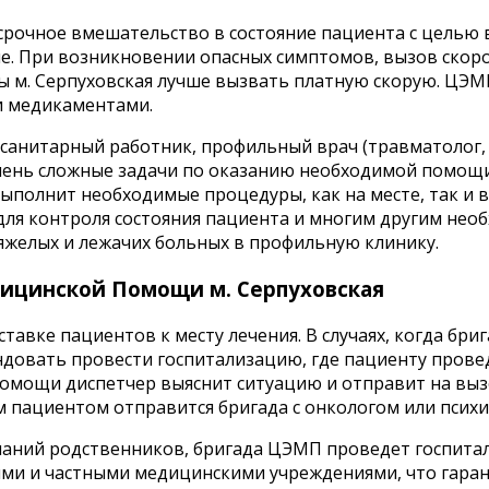
рочное вмешательство в состояние пациента с целью 
ие. При возникновении опасных симптомов, вызов скор
 м. Серпуховская лучше вызвать платную скорую. ЦЭ
и медикаментами.
санитарный работник, профильный врач (травматолог, 
чень сложные задачи по оказанию необходимой помощи
полнит необходимые процедуры, как на месте, так и 
ля контроля состояния пациента и многим другим нео
желых и лежачих больных в профильную клинику.
дицинской Помощи м. Серпуховская
авке пациентов к месту лечения. В случаях, когда бри
ндовать провести госпитализацию, где пациенту пров
мощи диспетчер выяснит ситуацию и отправит на вызо
им пациентом отправится бригада с онкологом или псих
еланий родственников, бригада ЦЭМП проведет госпита
ми и частными медицинскими учреждениями, что гаран