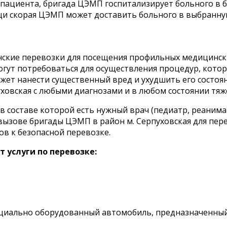
я пациента, бригада ЦЭМП госпитализирует больного 
щи скорая ЦЭМП может доставить больного в выбранну
нские перевозки для посещения профильных медицински
огут потребоваться для осуществления процедур, кото
жет нанести существенный вред и ухудшить его состо
ховская с любыми диагнозами и в любом состоянии тя
 составе которой есть нужный врач (педиатр, реанимато
вызове бригады ЦЭМП в район м. Серпуховская для пер
ов к безопасной перевозке.
услуги по перевозке:
циально оборудованный автомобиль, предназначенный 