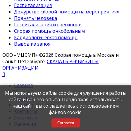
Госпитализация
Дежурство скорой помощи на мероприятиях
Поднять человека
Госпитализация из регионов
Скорая помощь онкобольным
Кардиологическая помощь
Вывод из запоя
ООО «МЦСМП» ©2026 Скорая помощь в Москве и
Санкт-Петербурге.
СКАЧАТЬ РЕКВИЗИТЫ
ОРГАНИЗАЦИИ
Главная
Услуги
Мы используем файлы cookie для улучшения работы
Цены
сайта и вашего опыта. Продолжая использовать
Где мы работаем
наш сайт, вы соглашаетесь с использованием
Контакты
файлов cookie.
Диагнозы
Вакансии
Согласен